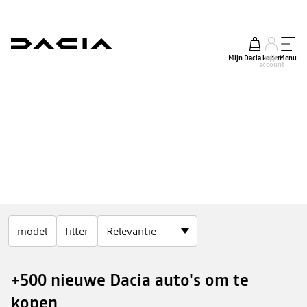
Mijn Dacia kopen
mijn
Menu
account
‘READY-TO-GO’-CONDITIES OP ONZE STOCKVOERTUIGEN
model
filter
GENIET ERVAN!
+500 nieuwe Dacia auto's om te
kopen