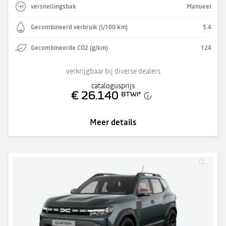
versnellingsbak
Manueel
Gecombineerd verbruik (l/100 km)
5.4
Gecombineerde CO2 (g/km)
124
verkrijgbaar bij diverse dealers
catalogusprijs
€ 26.140
BTWi
*
Meer details