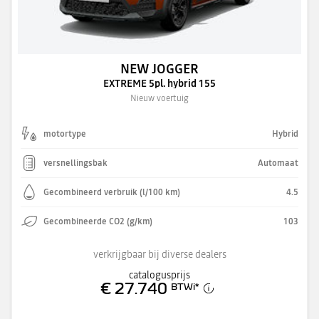
NEW JOGGER
EXTREME 5pl. hybrid 155
Nieuw voertuig
motortype
Hybrid
versnellingsbak
Automaat
Gecombineerd verbruik (l/100 km)
4.5
Gecombineerde CO2 (g/km)
103
verkrijgbaar bij diverse dealers
catalogusprijs
€ 27.740
BTWi
*