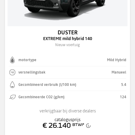
DUSTER
EXTREME mild hybrid 140
Nieuw voertuig
motortype
Mild Hybrid
versnellingsbak
Manueel
Gecombineerd verbruik (l/100 km)
5.4
Gecombineerde CO2 (g/km)
124
verkrijgbaar bij diverse dealers
catalogusprijs
€ 26.140
BTWi
*