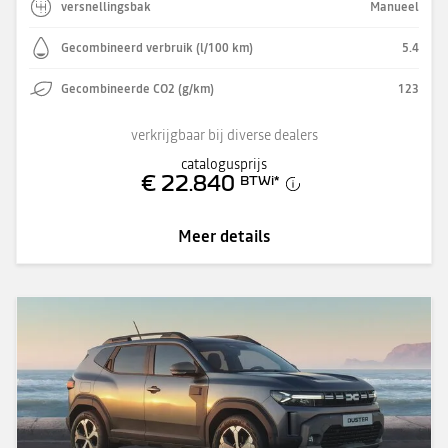
versnellingsbak
Manueel
Gecombineerd verbruik (l/100 km)
5.4
Gecombineerde CO2 (g/km)
123
verkrijgbaar bij diverse dealers
catalogusprijs
€ 22.840
BTWi
*
Meer details