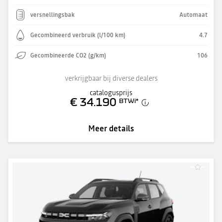
versnellingsbak
Automaat
Gecombineerd verbruik (l/100 km)
4.7
Gecombineerde CO2 (g/km)
106
verkrijgbaar bij diverse dealers
catalogusprijs
€ 34.190
BTWi
*
Meer details