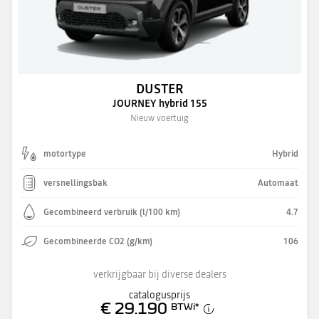
DUSTER
JOURNEY hybrid 155
Nieuw voertuig
motortype
Hybrid
versnellingsbak
Automaat
Gecombineerd verbruik (l/100 km)
4.7
Gecombineerde CO2 (g/km)
106
verkrijgbaar bij diverse dealers
catalogusprijs
€ 29.190
BTWi
*