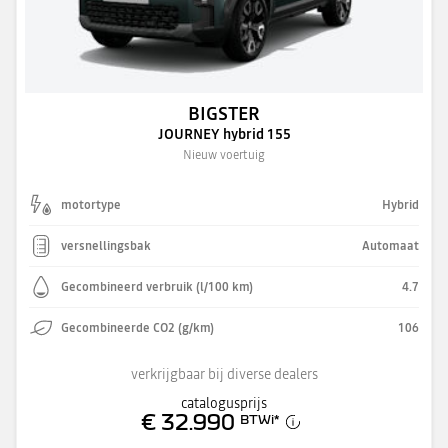
BIGSTER
JOURNEY hybrid 155
Nieuw voertuig
motortype
Hybrid
versnellingsbak
Automaat
Gecombineerd verbruik (l/100 km)
4.7
Gecombineerde CO2 (g/km)
106
verkrijgbaar bij diverse dealers
catalogusprijs
€ 32.990
BTWi
*