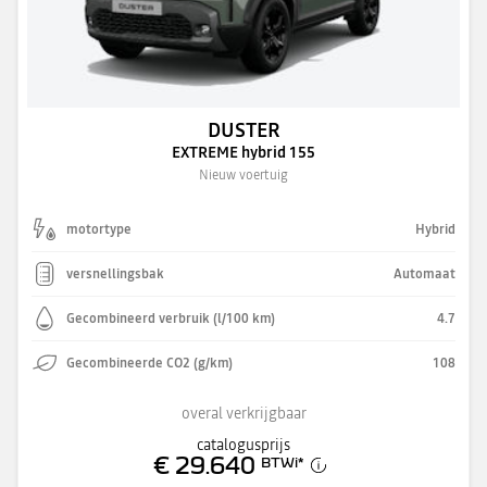
DUSTER
EXTREME hybrid 155
Nieuw voertuig
motortype
Hybrid
versnellingsbak
Automaat
Gecombineerd verbruik (l/100 km)
4.7
Gecombineerde CO2 (g/km)
108
overal verkrijgbaar
catalogusprijs
€ 29.640
BTWi
*