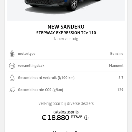
NEW SANDERO
STEPWAY EXPRESSION TCe 110
Nieuw voertuig
motortype
Benzine
versnellingsbak
Manueel
Gecombineerd verbruik (l/100 km)
5.7
Gecombineerde CO2 (g/km)
129
verkrijgbaar bij diverse dealers
catalogusprijs
€ 18.880
BTWi
*