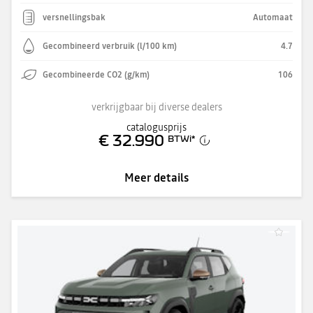
versnellingsbak
Automaat
Gecombineerd verbruik (l/100 km)
4.7
Gecombineerde CO2 (g/km)
106
verkrijgbaar bij diverse dealers
catalogusprijs
€ 32.990
BTWi
*
Meer details