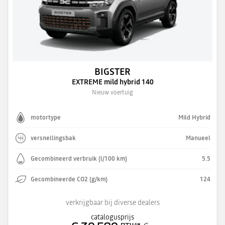
BIGSTER
EXTREME mild hybrid 140
Nieuw voertuig
motortype
Mild Hybrid
versnellingsbak
Manueel
Gecombineerd verbruik (l/100 km)
5.5
Gecombineerde CO2 (g/km)
124
verkrijgbaar bij diverse dealers
catalogusprijs
BTWi
*