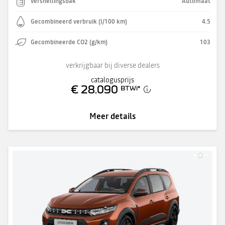
versnellingsbak
Automaat
Gecombineerd verbruik (l/100 km)
4.5
Gecombineerde CO2 (g/km)
103
verkrijgbaar bij diverse dealers
catalogusprijs
€ 28.090
BTWi
*
Meer details