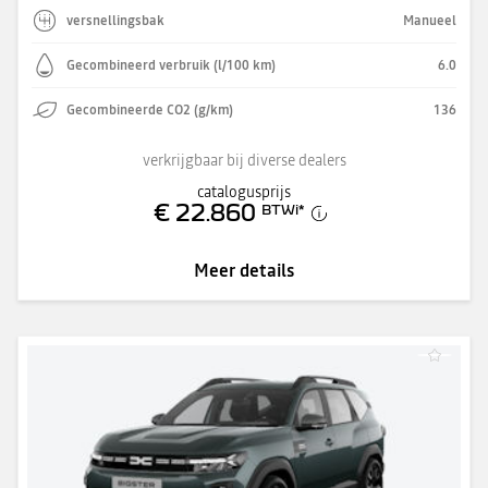
versnellingsbak
Manueel
Gecombineerd verbruik (l/100 km)
6.0
Gecombineerde CO2 (g/km)
136
verkrijgbaar bij diverse dealers
catalogusprijs
€ 22.860
BTWi
*
Meer details