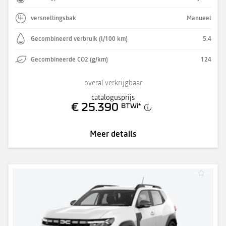
versnellingsbak
Manueel
Gecombineerd verbruik (l/100 km)
5.4
Gecombineerde CO2 (g/km)
124
overal verkrijgbaar
catalogusprijs
€ 25.390
BTWi
*
Meer details