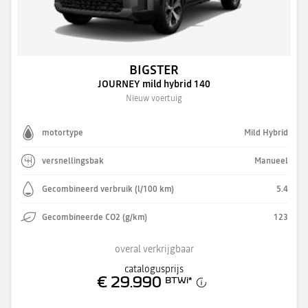
BIGSTER
JOURNEY mild hybrid 140
Nieuw voertuig
motortype
Mild Hybrid
versnellingsbak
Manueel
Gecombineerd verbruik (l/100 km)
5.4
Gecombineerde CO2 (g/km)
123
overal verkrijgbaar
catalogusprijs
€ 29.990
BTWi
*