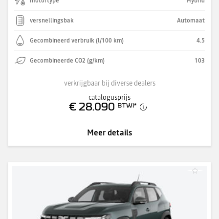
motortype
Hybrid
versnellingsbak
Automaat
Gecombineerd verbruik (l/100 km)
4.5
Gecombineerde CO2 (g/km)
103
verkrijgbaar bij diverse dealers
catalogusprijs
€ 28.090
BTWi
*
Meer details