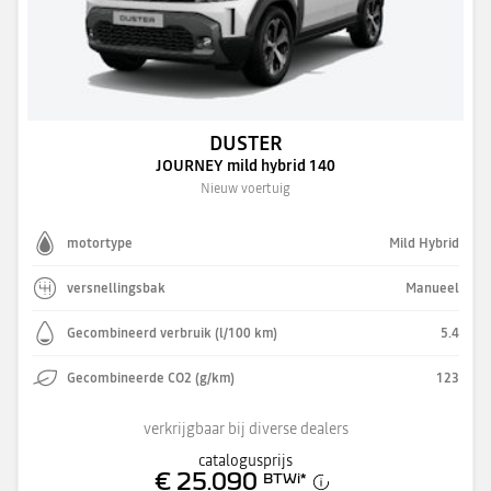
DUSTER
JOURNEY mild hybrid 140
Nieuw voertuig
motortype
Mild Hybrid
versnellingsbak
Manueel
Gecombineerd verbruik (l/100 km)
5.4
Gecombineerde CO2 (g/km)
123
verkrijgbaar bij diverse dealers
catalogusprijs
€ 25.090
BTWi
*