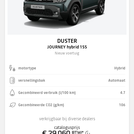
DUSTER
JOURNEY hybrid 155
Nieuw voertuig
motortype
Hybrid
versnellingsbak
Automaat
Gecombineerd verbruik (l/100 km)
4.7
Gecombineerde CO2 (g/km)
106
verkrijgbaar bij diverse dealers
catalogusprijs
€ 29.060
BTWi
*