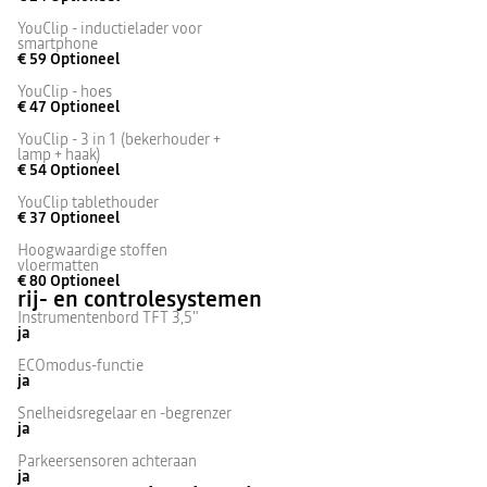
YouClip - inductielader voor
smartphone
€ 59
Optioneel
YouClip - hoes
€ 47
Optioneel
YouClip - 3 in 1 (bekerhouder +
lamp + haak)
€ 54
Optioneel
YouClip tablethouder
€ 37
Optioneel
Hoogwaardige stoffen
vloermatten
€ 80
Optioneel
rij- en controlesystemen
Instrumentenbord TFT 3,5"
ja
ECOmodus-functie
ja
Snelheidsregelaar en -begrenzer
ja
Parkeersensoren achteraan
ja