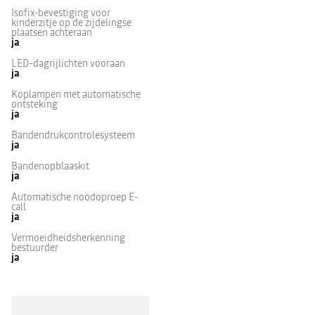
Isofix-bevestiging voor
kinderzitje op de zijdelingse
plaatsen achteraan
ja
LED-dagrijlichten vooraan
ja
Koplampen met automatische
ontsteking
ja
Bandendrukcontrolesysteem
ja
Bandenopblaaskit
ja
Automatische noodoproep E-
call
ja
Vermoeidheidsherkenning
bestuurder
ja