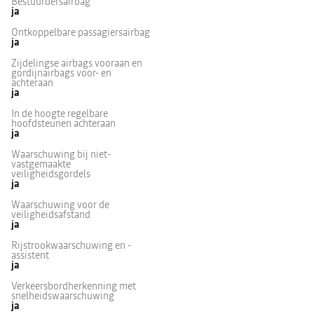
Bestuurdersairbag
ja
Ontkoppelbare passagiersairbag
ja
Zijdelingse airbags vooraan en
gordijnairbags voor- en
achteraan
ja
In de hoogte regelbare
hoofdsteunen achteraan
ja
Waarschuwing bij niet-
vastgemaakte
veiligheidsgordels
ja
Waarschuwing voor de
veiligheidsafstand
ja
Rijstrookwaarschuwing en -
assistent
ja
Verkeersbordherkenning met
snelheidswaarschuwing
ja