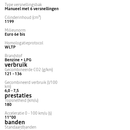
Type versnellingsbak
Manueel met 6 versnellingen
Cilinderinhoud (cm³)
1199
Milieunorm
Euro 6e bis
Homologatieprotocol
WLTP
Brandstof
Benzine + LPG
verbruik
Gecombineerde CO2 (g/km)
121 - 136
Gecombineerd verbruik (l/100
km)
6,0 - 7,5
prestaties
Topsnelheid (km/u)
180
Acceleratie 0 - 100 km/u (s)
11"00
banden
Standaardbanden