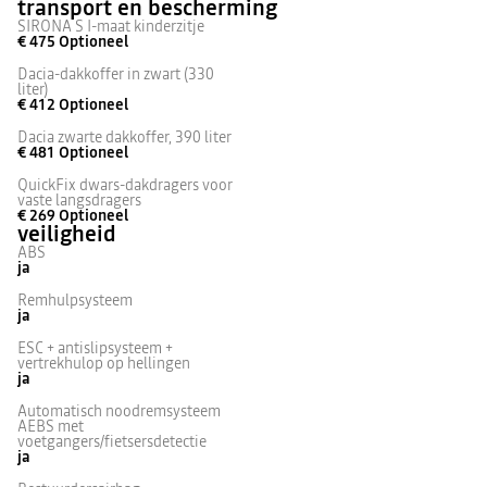
transport en bescherming
SIRONA S I-maat kinderzitje
€ 475
Optioneel
Dacia-dakkoffer in zwart (330
liter)
€ 412
Optioneel
Dacia zwarte dakkoffer, 390 liter
€ 481
Optioneel
QuickFix dwars-dakdragers voor
vaste langsdragers
€ 269
Optioneel
veiligheid
ABS
ja
Remhulpsysteem
ja
ESC + antislipsysteem +
vertrekhulop op hellingen
ja
Automatisch noodremsysteem
AEBS met
voetgangers/fietsersdetectie
ja