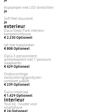
ja
Koplampen met LED-dimlichten
ja
Soft feel-stuurwiel
ja
exterieur
Dacia Sleep Pack interieur-
kampeerombouw
€ 2.230
Optioneel
set met treeplanken
€ 808
Optioneel
Dacia 3-persoonstent,
achterkleptent met 1-persoons
slaapkamer
€ 429
Optioneel
Ondoorzichtige
verduisteringsgordijnen -
compleet pakket
€ 239
Optioneel
Dacia-imperiaal
€ 1.429
Optioneel
interieur
YouClip - houder voor
smartphone
€ 24
Optioneel