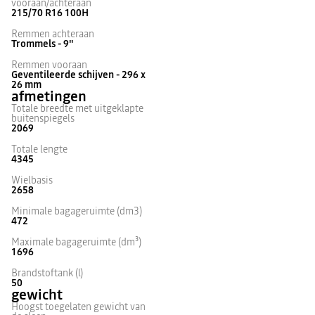
vooraan/achteraan
215/70 R16 100H
Remmen achteraan
Trommels - 9"
Remmen vooraan
Geventileerde schijven - 296 x
26 mm
afmetingen
Totale breedte met uitgeklapte
buitenspiegels
2069
Totale lengte
4345
Wielbasis
2658
Minimale bagageruimte (dm3)
472
Maximale bagageruimte (dm³)
1696
Brandstoftank (l)
50
gewicht
Hoogst toegelaten gewicht van