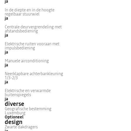
ja
In de diepte en in de hoogte
regelbaar stuurwiel
ja
Centrale deurvergrendeling met
afstandsbediening
ja
Elektrische ruiten vooraan met
impulsbediening
ja
Manuele airconditioning
ja
Neerklapbare achterbankleuning
1/3-2/3
ja
Elektrische en verwarmde
buitenspiegels
ja
diverse
Geografische bestemming
Luxemburg
Optioneel
design
Zwarte dakdragers