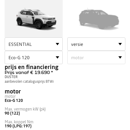
DUSTER
DUSTER
1
2
prijs en financiering
Prijs vanaf
€ 19.690
*
DUSTER
aanbevolen catalogusprijs BTWi
motor
motor
Eco-G 120
Max. vermogen kW (pk)
90 (122)
Max. koppel Nm
190 (LPG: 197)