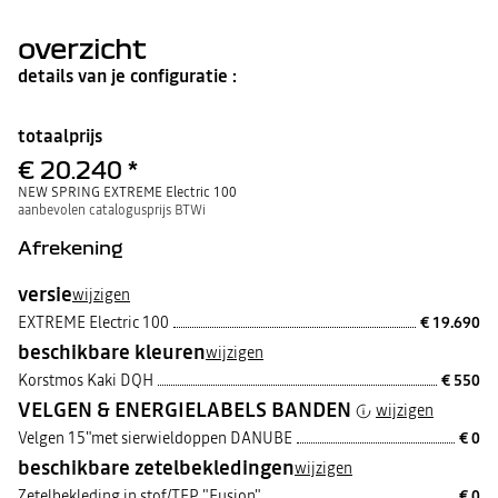
€ 53
soorten
de
gewoon
gebruik.
hoofdsteun.
doordat
Met
er
overzicht
deze
contact
3-
is
in-
met
details van je configuratie :
1
het
bent
oplaadstation.
u
klaar
voor
totaalprijs
alle
situaties,
€ 20.240
*
op
dagelijkse
basis
NEW SPRING EXTREME Electric 100
en
aanbevolen catalogusprijs BTWi
tijdens
een
uitje,
Afrekening
stilstaand
of
tijdens
het
versie
wijzigen
rijden,
dag
EXTREME Electric 100
€ 19.690
en
nacht!
beschikbare kleuren
wijzigen
Korstmos Kaki DQH
€ 550
VELGEN & ENERGIELABELS BANDEN
wijzigen
Velgen 15"met sierwieldoppen DANUBE
€ 0
beschikbare zetelbekledingen
wijzigen
Zetelbekleding in stof/TEP "Fusion"
€ 0