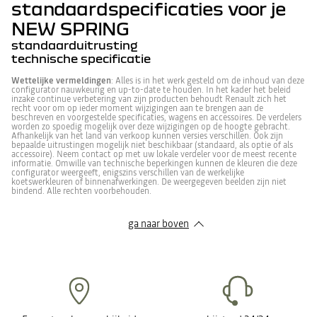
standaardspecificaties voor je
NEW SPRING
standaarduitrusting
technische specificatie
Design
Wettelijke vermeldingen
: Alles is in het werk gesteld om de inhoud van deze
HOMOLOGATIETYPE
configurator nauwkeurig en up-to-date te houden. In het kader het beleid
inzake continue verbetering van zijn producten behoudt Renault zich het
recht voor om op ieder moment wijzigingen aan te brengen aan de
Fiscaal vermogen
4
beschreven en voorgestelde specificaties, wagens en accessoires. De verdelers
Zetelbekleding in stof/TEP "Fusion"
worden zo spoedig mogelijk over deze wijzigingen op de hoogte gebracht.
Afhankelijk van het land van verkoop kunnen versies verschillen. Ook zijn
bepaalde uitrustingen mogelijk niet beschikbaar (standaard, als optie of als
accessoire). Neem contact op met uw lokale verdeler voor de meest recente
KOETSWERKSTRUCTUUR
informatie. Omwille van technische beperkingen kunnen de kleuren die deze
Deurbescherming onderaan
configurator weergeeft, enigszins verschillen van de werkelijke
koetswerkleuren of binnenafwerkingen. De weergegeven beelden zijn niet
Koetswerktype
Berline
bindend. Alle rechten voorbehouden.
LED-dagrijlichten vooraan
ga naar boven
ANDERE TECHNISCHE KENMERKEN
Geluidsniveau tijdens voorbijrijden
62
Velgen 15" met sierwieldoppen RESIA
(dBA)
VERSNELLINGSBAK
Buitenspiegels in koperbruin