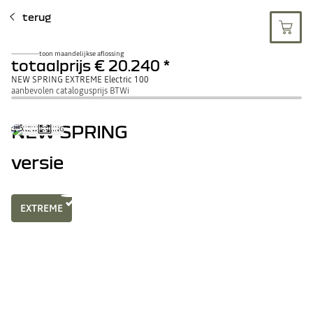
terug
toon maandelijkse aflossing
totaalprijs
€ 20.240
*
NEW SPRING EXTREME Electric 100
aanbevolen catalogusprijs BTWi
NEW SPRING
versie
EXTREME
electric
0
beschikbare uitrusting
BEKIJK ALLE UITRUSTIN