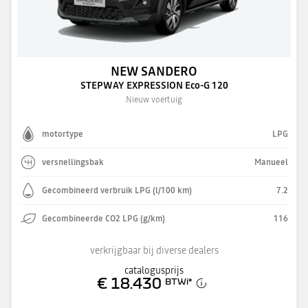
NEW SANDERO
STEPWAY EXPRESSION Eco-G 120
Nieuw voertuig
motortype
LPG
versnellingsbak
Manueel
Gecombineerd verbruik LPG (l/100 km)
7.2
Gecombineerde CO2 LPG (g/km)
116
verkrijgbaar bij diverse dealers
catalogusprijs
€ 18.430
BTWi
*