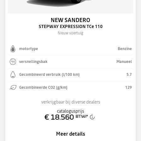
NEW SANDERO
STEPWAY EXPRESSION TCe 110
Nieuw voertuig
motortype
Benzine
versnellingsbak
Manueel
Gecombineerd verbruik (l/100 km)
5.7
Gecombineerde CO2 (g/km)
129
verkrijgbaar bij diverse dealers
catalogusprijs
€ 18.560
BTWi
*
Meer details