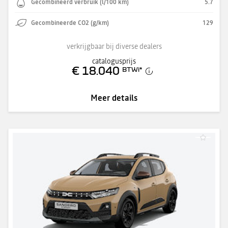
Gecombineerd verbruik (l/100 km)
5.7
Gecombineerde CO2 (g/km)
129
verkrijgbaar bij diverse dealers
catalogusprijs
€ 18.040
BTWi
*
Meer details