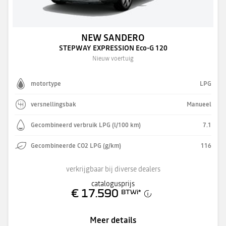
NEW SANDERO
STEPWAY EXPRESSION Eco-G 120
Nieuw voertuig
motortype
LPG
versnellingsbak
Manueel
Gecombineerd verbruik LPG (l/100 km)
7.1
Gecombineerde CO2 LPG (g/km)
116
verkrijgbaar bij diverse dealers
catalogusprijs
€ 17.590
BTWi
*
Meer details