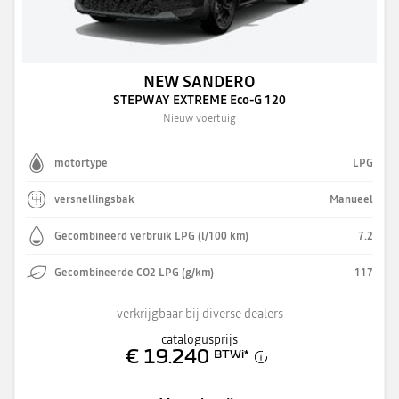
NEW SANDERO
STEPWAY EXTREME Eco-G 120
Nieuw voertuig
motortype
LPG
versnellingsbak
Manueel
Gecombineerd verbruik LPG (l/100 km)
7.2
Gecombineerde CO2 LPG (g/km)
117
verkrijgbaar bij diverse dealers
catalogusprijs
€ 19.240
BTWi
*