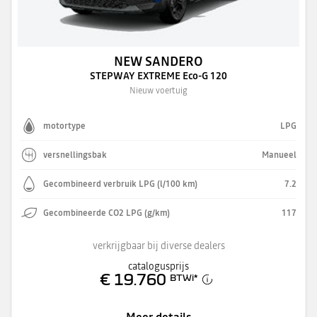
NEW SANDERO
STEPWAY EXTREME Eco-G 120
Nieuw voertuig
motortype
LPG
versnellingsbak
Manueel
Gecombineerd verbruik LPG (l/100 km)
7.2
Gecombineerde CO2 LPG (g/km)
117
verkrijgbaar bij diverse dealers
catalogusprijs
€ 19.760
BTWi
*
Meer details