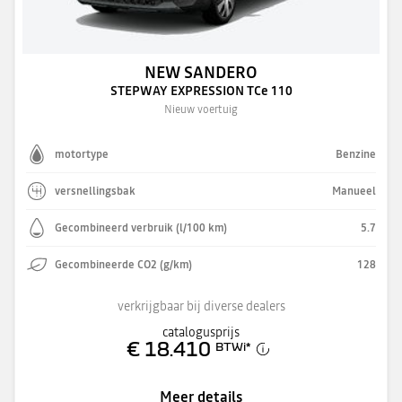
NEW SANDERO
STEPWAY EXPRESSION TCe 110
Nieuw voertuig
motortype
Benzine
versnellingsbak
Manueel
Gecombineerd verbruik (l/100 km)
5.7
Gecombineerde CO2 (g/km)
128
verkrijgbaar bij diverse dealers
catalogusprijs
€ 18.410
BTWi
*
Meer details