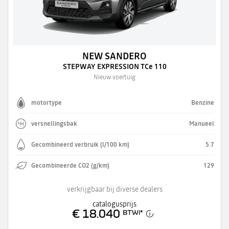
NEW SANDERO
STEPWAY EXPRESSION TCe 110
Nieuw voertuig
motortype
Benzine
versnellingsbak
Manueel
Gecombineerd verbruik (l/100 km)
5.7
Gecombineerde CO2 (g/km)
129
verkrijgbaar bij diverse dealers
catalogusprijs
€ 18.040
BTWi
*