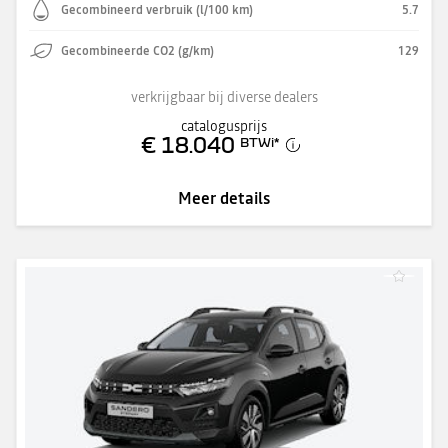
Gecombineerd verbruik (l/100 km)
5.7
Gecombineerde CO2 (g/km)
129
verkrijgbaar bij diverse dealers
catalogusprijs
€ 18.040
BTWi
*
Meer details