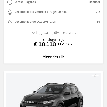
versnellingsbak
Manueel
Gecombineerd verbruik LPG (l/100 km)
7.2
Gecombineerde CO2 LPG (g/km)
116
verkrijgbaar bij diverse dealers
catalogusprijs
€ 18.110
BTWi
*
Meer details