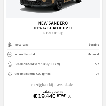
NEW SANDERO
STEPWAY EXTREME TCe 110
Nieuw voertuig
motortype
Benzine
versnellingsbak
Manueel
Gecombineerd verbruik (l/100 km)
5.7
Gecombineerde CO2 (g/km)
129
verkrijgbaar bij diverse dealers
catalogusprijs
€ 19.440
BTWi
*