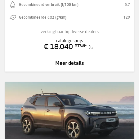
Gecombineerd verbruik (l/100 km)
5.7
Gecombineerde CO2 (g/km)
129
verkrijgbaar bij diverse dealers
catalogusprijs
€ 18.040
BTWi
*
Meer details