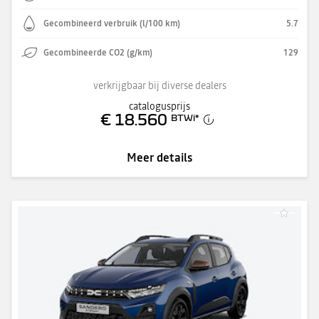
Gecombineerd verbruik (l/100 km)
5.7
Gecombineerde CO2 (g/km)
129
verkrijgbaar bij diverse dealers
catalogusprijs
€ 18.560
BTWi
*
Meer details