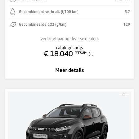
Gecombineerd verbruik (l/100 km)
5.7
Gecombineerde CO2 (g/km)
129
verkrijgbaar bij diverse dealers
catalogusprijs
€ 18.040
BTWi
*
Meer details