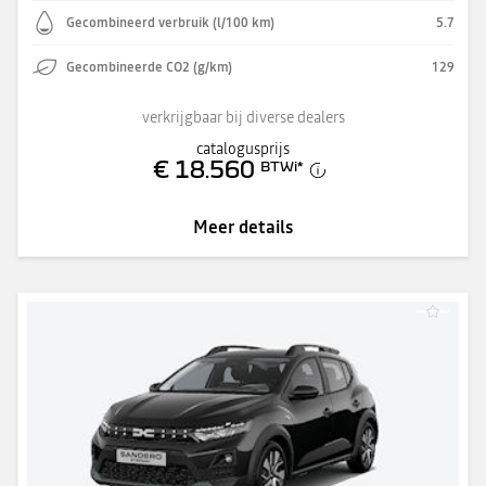
Gecombineerd verbruik (l/100 km)
5.7
Gecombineerde CO2 (g/km)
129
verkrijgbaar bij diverse dealers
catalogusprijs
€ 18.560
BTWi
*
Meer details