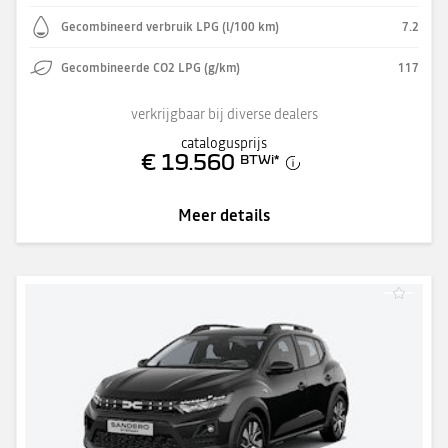
Gecombineerd verbruik LPG (l/100 km)
7.2
Gecombineerde CO2 LPG (g/km)
117
verkrijgbaar bij diverse dealers
catalogusprijs
€ 19.560
BTWi
*
Meer details