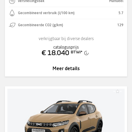
versnellingsbak
Manueel
Gecombineerd verbruik (l/100 km)
5.7
Gecombineerde CO2 (g/km)
129
verkrijgbaar bij diverse dealers
catalogusprijs
€ 18.040
BTWi
*
Meer details