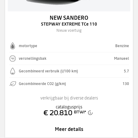
NEW SANDERO
STEPWAY EXTREME TCe 110
Nieuw voertuig
motortype
Benzine
versnellingsbak
Manueel
Gecombineerd verbruik (l/100 km)
5.7
Gecombineerde CO2 (g/km)
130
verkrijgbaar bij diverse dealers
catalogusprijs
€ 20.810
BTWi
*
Meer details