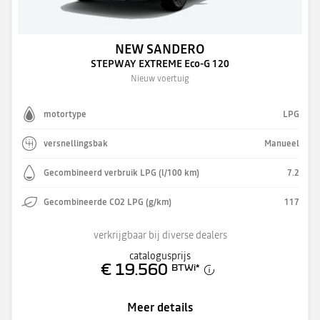
NEW SANDERO
STEPWAY EXTREME Eco-G 120
Nieuw voertuig
motortype
LPG
versnellingsbak
Manueel
Gecombineerd verbruik LPG (l/100 km)
7.2
Gecombineerde CO2 LPG (g/km)
117
verkrijgbaar bij diverse dealers
catalogusprijs
€ 19.560
BTWi
*
Meer details