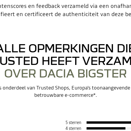
ntenscores en feedback verzameld via een onafhan
ifieert en certificeert de authenticiteit van deze b
ALLE OPMERKINGEN DI
USTED HEEFT VERZA
OVER DACIA BIGSTER
is onderdeel van Trusted Shops, Europa's toonaangevende
betrouwbare e-commerce*.
5 sterren
4 sterren