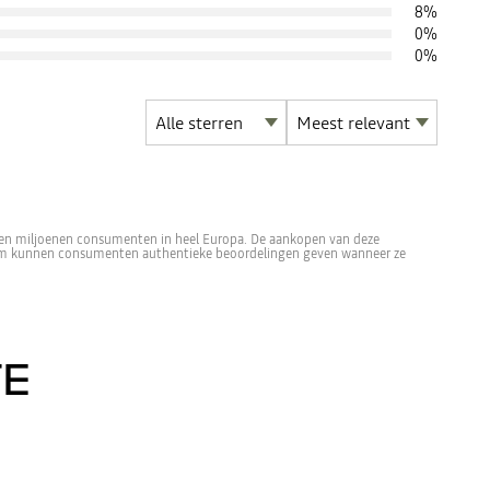
8
%
0
%
0
%
len miljoenen consumenten in heel Europa. De aankopen van deze
form kunnen consumenten authentieke beoordelingen geven wanneer ze
TE