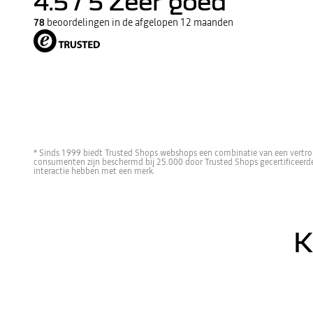
4.5
/ 5
Zeer goed
78
beoordelingen in de afgelopen 12 maanden
* Sinds 1999 biedt Trusted Shops webshops een combinatie van een vertro
consumenten zijn beschermd bij 25.000 door Trusted Shops gecertificeer
interactie hebben met een merk.
K