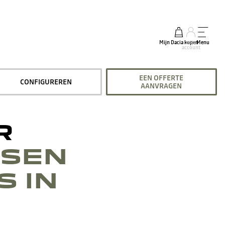
Mijn Dacia kopen
mijn
Menu
account
EEN OFFERTE
CONFIGUREREN
AANVRAGEN
R
NSEN
S IN