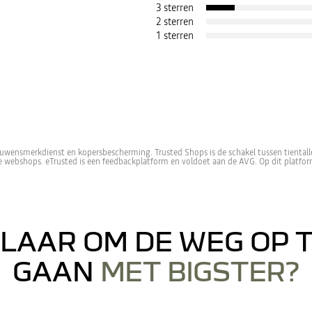
3 sterren
2 sterren
1 sterren
uwensmerkdienst en kopersbescherming. Trusted Shops is de schakel tussen tiental
de webshops. eTrusted is een feedbackplatform en voldoet aan de AVG. Op dit plat
LAAR OM DE WEG OP 
GAAN
MET BIGSTER?