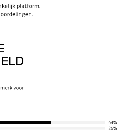
kelijk platform.
eoordelingen.
E
MELD
 merk voor
64
%
26
%